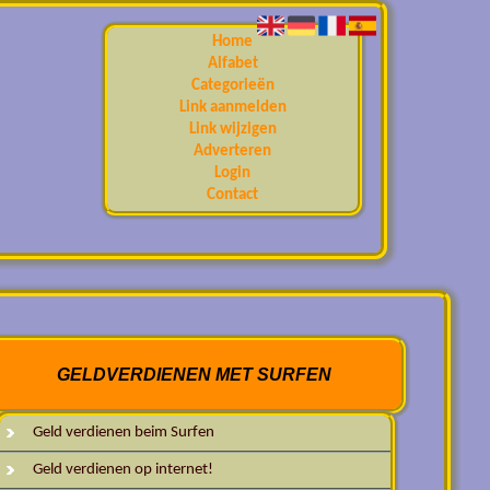
Home
Alfabet
Categorieën
Link aanmelden
Link wijzigen
Adverteren
Login
Contact
GELDVERDIENEN MET SURFEN
Geld verdienen beim Surfen
Geld verdienen op internet!