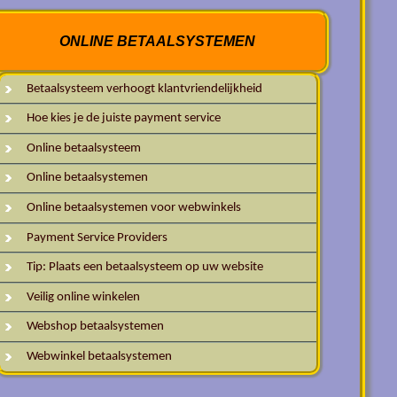
ONLINE BETAALSYSTEMEN
Betaalsysteem verhoogt klantvriendelijkheid
Hoe kies je de juiste payment service
Online betaalsysteem
Online betaalsystemen
Online betaalsystemen voor webwinkels
Payment Service Providers
Tip: Plaats een betaalsysteem op uw website
Veilig online winkelen
Webshop betaalsystemen
Webwinkel betaalsystemen